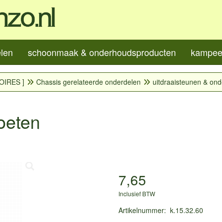
elen
schoonmaak & onderhoudsproducten
kampeer
OIRES ]
Chassis gerelateerde onderdelen
uitdraaisteunen & on
voeten
7,65
Inclusief BTW
Artikelnummer
:
k.15.32.60