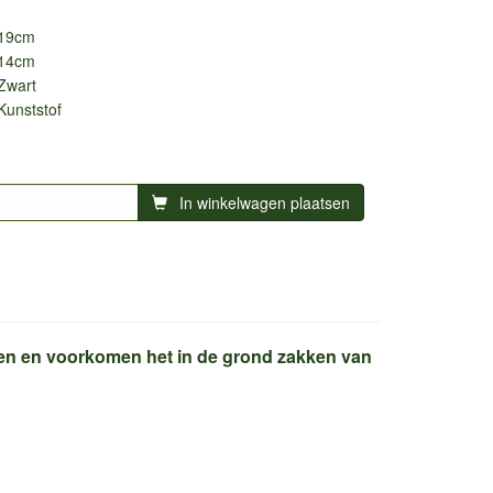
19cm
14cm
Zwart
Kunststof
In winkelwagen plaatsen
gen en voorkomen het in de grond zakken van