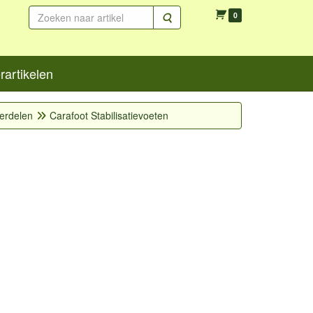
Zoeken
0
artikelen
derdelen
Carafoot Stabilisatievoeten