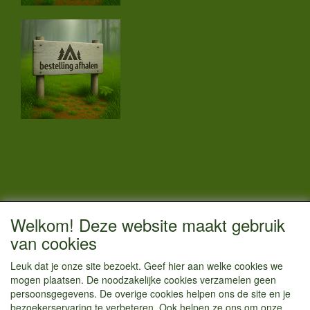
CONTACTGEGEVENS
Welkom! Deze website maakt gebruik
Vestigingsadres:
van cookies
Kamperenenzo.nl
Leuk dat je onze site bezoekt. Geef hier aan welke cookies we
Hoofdweg 36
mogen plaatsen. De noodzakelijke cookies verzamelen geen
1433 JW Kudelstaart
persoonsgegevens. De overige cookies helpen ons de site en je
bezoekerservaring te verbeteren. Ook helpen ze ons om onze