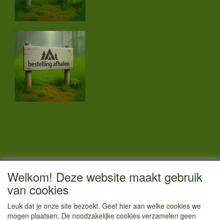
CONTACTGEGEVENS
Welkom! Deze website maakt gebruik
Vestigingsadres:
van cookies
Kamperenenzo.nl
Leuk dat je onze site bezoekt. Geef hier aan welke cookies we
Hoofdweg 36
mogen plaatsen. De noodzakelijke cookies verzamelen geen
1433 JW Kudelstaart