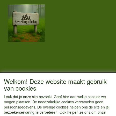
CONTACTGEGEVENS
Welkom! Deze website maakt gebruik
Vestigingsadres:
van cookies
Kamperenenzo.nl
Leuk dat je onze site bezoekt. Geef hier aan welke cookies we
Hoofdweg 36
mogen plaatsen. De noodzakelijke cookies verzamelen geen
1433 JW Kudelstaart
persoonsgegevens. De overige cookies helpen ons de site en je
bezoekerservaring te verbeteren. Ook helpen ze ons om onze
info@kamperenenzo.nl