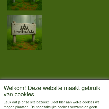
CONTACTGEGEVENS
Welkom! Deze website maakt gebruik
Vestigingsadres:
van cookies
Kamperenenzo.nl
Leuk dat je onze site bezoekt. Geef hier aan welke cookies we
Hoofdweg 36
mogen plaatsen. De noodzakelijke cookies verzamelen geen
1433 JW Kudelstaart