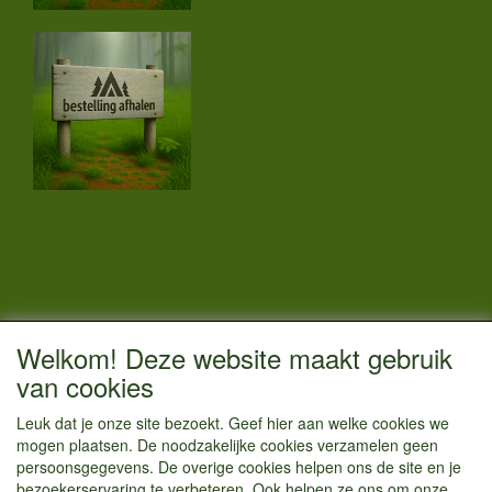
CONTACTGEGEVENS
Welkom! Deze website maakt gebruik
Vestigingsadres:
van cookies
Kamperenenzo.nl
Leuk dat je onze site bezoekt. Geef hier aan welke cookies we
Hoofdweg 36
mogen plaatsen. De noodzakelijke cookies verzamelen geen
1433 JW Kudelstaart
persoonsgegevens. De overige cookies helpen ons de site en je
bezoekerservaring te verbeteren. Ook helpen ze ons om onze