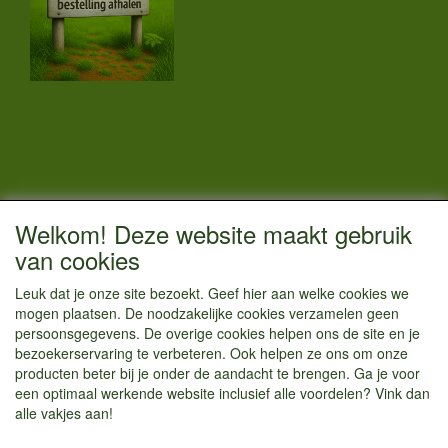
CONTACTGEGEVENS
Welkom! Deze website maakt gebruik
Vestigingsadres:
van cookies
Kamperenenzo.nl
Leuk dat je onze site bezoekt. Geef hier aan welke cookies we
Hoofdweg 36
mogen plaatsen. De noodzakelijke cookies verzamelen geen
1433 JW Kudelstaart
persoonsgegevens. De overige cookies helpen ons de site en je
bezoekerservaring te verbeteren. Ook helpen ze ons om onze
info@kamperenenzo.nl
producten beter bij je onder de aandacht te brengen. Ga je voor
Tel : 06 125 82 112
een optimaal werkende website inclusief alle voordelen? Vink dan
alle vakjes aan!
Handelend onder
Caravanstalling Westwijk