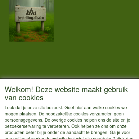
CONTACTGEGEVENS
Welkom! Deze website maakt gebruik
Vestigingsadres:
van cookies
Kamperenenzo.nl
Leuk dat je onze site bezoekt. Geef hier aan welke cookies we
Einsteinstraat 52
mogen plaatsen. De noodzakelijke cookies verzamelen geen
1433 BG Kudelstaart
persoonsgegevens. De overige cookies helpen ons de site en je
bezoekerservaring te verbeteren. Ook helpen ze ons om onze
info@kamperenenzo.nl
producten beter bij je onder de aandacht te brengen. Ga je voor
Tel : 06 125 82 112
een optimaal werkende website inclusief alle voordelen? Vink dan