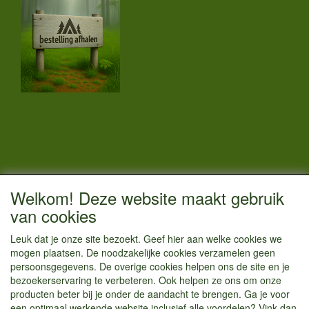
CONTACTGEGEVENS
Welkom! Deze website maakt gebruik
Vestigingsadres:
van cookies
Kamperenenzo.nl
Leuk dat je onze site bezoekt. Geef hier aan welke cookies we
Einsteinstraat 52
mogen plaatsen. De noodzakelijke cookies verzamelen geen
1433 BG Kudelstaart
persoonsgegevens. De overige cookies helpen ons de site en je
bezoekerservaring te verbeteren. Ook helpen ze ons om onze
info@kamperenenzo.nl
producten beter bij je onder de aandacht te brengen. Ga je voor
Tel : 06 125 82 112
een optimaal werkende website inclusief alle voordelen? Vink dan