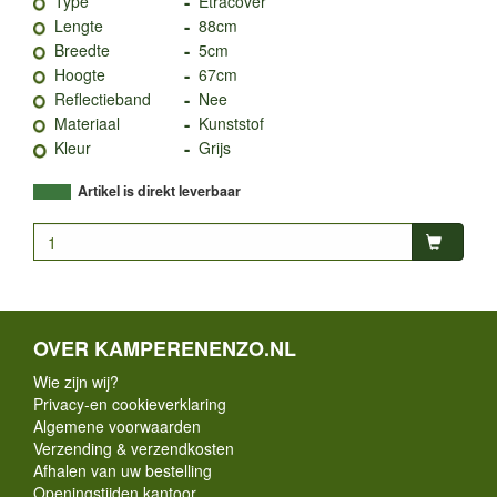
-
Type
Etracover
-
Lengte
88cm
-
Breedte
5cm
-
Hoogte
67cm
-
Reflectieband
Nee
-
Materiaal
Kunststof
-
Kleur
Grijs
Artikel is direkt leverbaar
OVER KAMPERENENZO.NL
Wie zijn wij?
Privacy-en cookieverklaring
Algemene voorwaarden
Verzending & verzendkosten
Afhalen van uw bestelling
Openingstijden kantoor