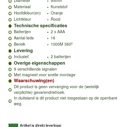
-
Diameter
95mm
-
Materiaal
Kunststof
-
Hoofdkleur(en)
Oranje
-
Lichtkleur
Rood
Technische specificaties
-
Batterijen
2 x AAA
-
Aantal leds
16
-
Bereik
1000M 360º
Levering
-
Inclusief
2 batterijen
Overige eigenschappen
9 verschillende signalen
Met magneet voor snelle montage
Waarschuwing(en)
Dit product is geen vervanging voor de (wetelijk
verplichte) gevarendriehoek.
In duitsland is dit product niet toegestaan op de openbare
weg.
Artikel is direkt leverbaar