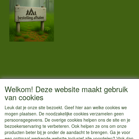
CONTACTGEGEVENS
Welkom! Deze website maakt gebruik
Vestigingsadres:
van cookies
Kamperenenzo.nl
Leuk dat je onze site bezoekt. Geef hier aan welke cookies we
Hoofdweg 36
mogen plaatsen. De noodzakelijke cookies verzamelen geen
1433 JW Kudelstaart
persoonsgegevens. De overige cookies helpen ons de site en je
bezoekerservaring te verbeteren. Ook helpen ze ons om onze
info@kamperenenzo.nl
producten beter bij je onder de aandacht te brengen. Ga je voor
Tel : 06 125 82 112
een optimaal werkende website inclusief alle voordelen? Vink dan