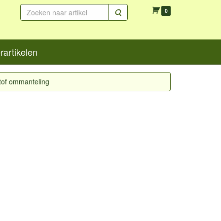
Zoeken
0
artikelen
tof ommanteling