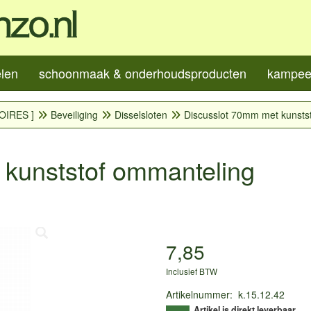
elen
schoonmaak & onderhoudsproducten
kampeer
OIRES ]
Beveiliging
Disselsloten
Discusslot 70mm met kunsts
 kunststof ommanteling
7,85
Inclusief BTW
Artikelnummer
:
k.15.12.42
Artikel is direkt leverbaar