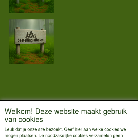
CONTACTGEGEVENS
Welkom! Deze website maakt gebruik
Vestigingsadres:
van cookies
Kamperenenzo.nl
Leuk dat je onze site bezoekt. Geef hier aan welke cookies we
Hoofdweg 36
mogen plaatsen. De noodzakelijke cookies verzamelen geen
1433 JW Kudelstaart