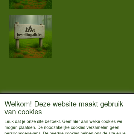
CONTACTGEGEVENS
Welkom! Deze website maakt gebruik
Vestigingsadres:
van cookies
Kamperenenzo.nl
Leuk dat je onze site bezoekt. Geef hier aan welke cookies we
Hoofdweg 36
mogen plaatsen. De noodzakelijke cookies verzamelen geen
1433 JW Kudelstaart
persoonsgegevens. De overige cookies helpen ons de site en je