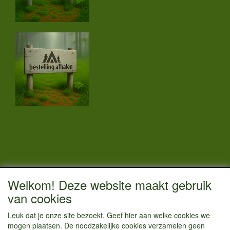
CONTACTGEGEVENS
Welkom! Deze website maakt gebruik
Vestigingsadres:
van cookies
Kamperenenzo.nl
Leuk dat je onze site bezoekt. Geef hier aan welke cookies we
Hoofdweg 36
mogen plaatsen. De noodzakelijke cookies verzamelen geen
1433 JW Kudelstaart