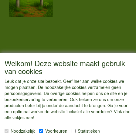
CONTACTGEGEVENS
Welkom! Deze website maakt gebruik
Vestigingsadres:
van cookies
Kamperenenzo.nl
Leuk dat je onze site bezoekt. Geef hier aan welke cookies we
Einsteinstraat 52
mogen plaatsen. De noodzakelijke cookies verzamelen geen
1433 BG Kudelstaart
persoonsgegevens. De overige cookies helpen ons de site en je
bezoekerservaring te verbeteren. Ook helpen ze ons om onze
info@kamperenenzo.nl
producten beter bij je onder de aandacht te brengen. Ga je voor
Tel : 06 125 82 112
een optimaal werkende website inclusief alle voordelen? Vink dan
alle vakjes aan!
Handelend onder
Caravanstalling Westwijk
Noodzakelijk
Voorkeuren
Statistieken
KvK nummer : 70477329