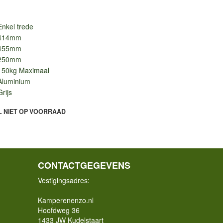
Enkel trede
414mm
455mm
250mm
150kg Maximaal
Aluminium
Grijs
L NIET OP VOORRAAD
CONTACTGEGEVENS
Vestigingsadres:
Kamperenenzo.nl
Hoofdweg 36
1433 JW Kudelstaart