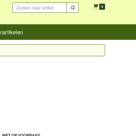
Zoeken
0
artikelen
L NIET OP VOORRAAD