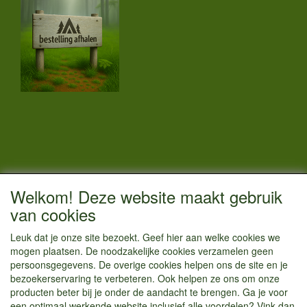
CONTACTGEGEVENS
Welkom! Deze website maakt gebruik
Vestigingsadres:
van cookies
Kamperenenzo.nl
Leuk dat je onze site bezoekt. Geef hier aan welke cookies we
Hoofdweg 36
mogen plaatsen. De noodzakelijke cookies verzamelen geen
1433 JW Kudelstaart
persoonsgegevens. De overige cookies helpen ons de site en je
bezoekerservaring te verbeteren. Ook helpen ze ons om onze
info@kamperenenzo.nl
producten beter bij je onder de aandacht te brengen. Ga je voor
Tel : 06 125 82 112
een optimaal werkende website inclusief alle voordelen? Vink dan