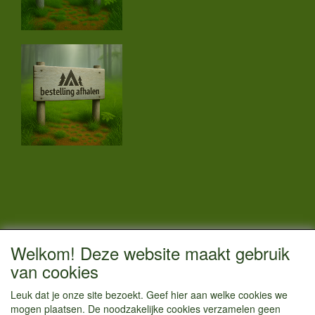
CONTACTGEGEVENS
Welkom! Deze website maakt gebruik
Vestigingsadres:
van cookies
Kamperenenzo.nl
Leuk dat je onze site bezoekt. Geef hier aan welke cookies we
Hoofdweg 36
mogen plaatsen. De noodzakelijke cookies verzamelen geen
1433 JW Kudelstaart