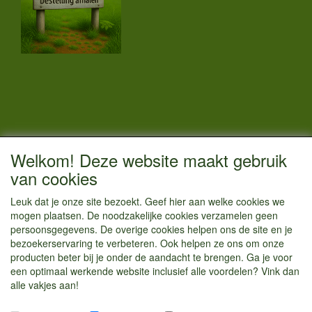
CONTACTGEGEVENS
Welkom! Deze website maakt gebruik
Vestigingsadres:
van cookies
Kamperenenzo.nl
Leuk dat je onze site bezoekt. Geef hier aan welke cookies we
Hoofdweg 36
mogen plaatsen. De noodzakelijke cookies verzamelen geen
1433 JW Kudelstaart
persoonsgegevens. De overige cookies helpen ons de site en je
bezoekerservaring te verbeteren. Ook helpen ze ons om onze
info@kamperenenzo.nl
producten beter bij je onder de aandacht te brengen. Ga je voor
Tel : 06 125 82 112
een optimaal werkende website inclusief alle voordelen? Vink dan
alle vakjes aan!
Handelend onder
Caravanstalling Westwijk