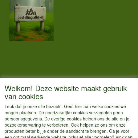
CONTACTGEGEVENS
Welkom! Deze website maakt gebruik
Vestigingsadres:
van cookies
Kamperenenzo.nl
Leuk dat je onze site bezoekt. Geef hier aan welke cookies we
Hoofdweg 36
mogen plaatsen. De noodzakelijke cookies verzamelen geen
1433 JW Kudelstaart
persoonsgegevens. De overige cookies helpen ons de site en je
bezoekerservaring te verbeteren. Ook helpen ze ons om onze
info@kamperenenzo.nl
producten beter bij je onder de aandacht te brengen. Ga je voor
Tel : 06 125 82 112
een optimaal werkende website inclusief alle voordelen? Vink dan