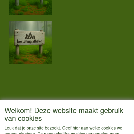
CONTACTGEGEVENS
Welkom! Deze website maakt gebruik
Vestigingsadres:
van cookies
Kamperenenzo.nl
Leuk dat je onze site bezoekt. Geef hier aan welke cookies we
Hoofdweg 36
mogen plaatsen. De noodzakelijke cookies verzamelen geen