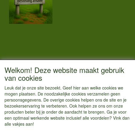
CONTACTGEGEVENS
Welkom! Deze website maakt gebruik
Vestigingsadres:
van cookies
Kamperenenzo.nl
Leuk dat je onze site bezoekt. Geef hier aan welke cookies we
Einsteinstraat 52
mogen plaatsen. De noodzakelijke cookies verzamelen geen
1433 BG Kudelstaart
persoonsgegevens. De overige cookies helpen ons de site en je
bezoekerservaring te verbeteren. Ook helpen ze ons om onze
info@kamperenenzo.nl
producten beter bij je onder de aandacht te brengen. Ga je voor
Tel : 06 125 82 112
een optimaal werkende website inclusief alle voordelen? Vink dan
alle vakjes aan!
Handelend onder
Caravanstalling Westwijk