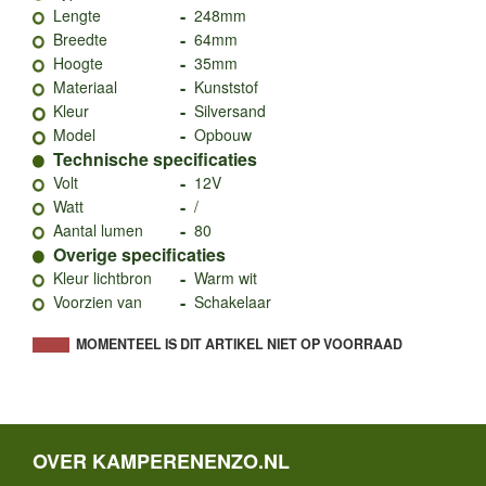
-
Lengte
248mm
-
Breedte
64mm
-
Hoogte
35mm
-
Materiaal
Kunststof
-
Kleur
Silversand
-
Model
Opbouw
Technische specificaties
-
Volt
12V
-
Watt
/
-
Aantal lumen
80
Overige specificaties
-
Kleur lichtbron
Warm wit
-
Voorzien van
Schakelaar
MOMENTEEL IS DIT ARTIKEL NIET OP VOORRAAD
OVER KAMPERENENZO.NL