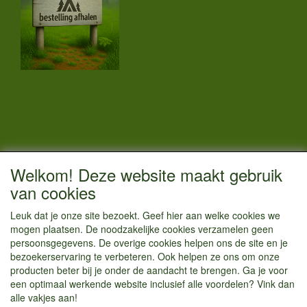
CONTACTGEGEVENS
Welkom! Deze website maakt gebruik
Vestigingsadres:
van cookies
Kamperenenzo.nl
Leuk dat je onze site bezoekt. Geef hier aan welke cookies we
Hoofdweg 36
mogen plaatsen. De noodzakelijke cookies verzamelen geen
1433 JW Kudelstaart
persoonsgegevens. De overige cookies helpen ons de site en je
bezoekerservaring te verbeteren. Ook helpen ze ons om onze
info@kamperenenzo.nl
producten beter bij je onder de aandacht te brengen. Ga je voor
Tel : 06 125 82 112
een optimaal werkende website inclusief alle voordelen? Vink dan
alle vakjes aan!
Handelend onder