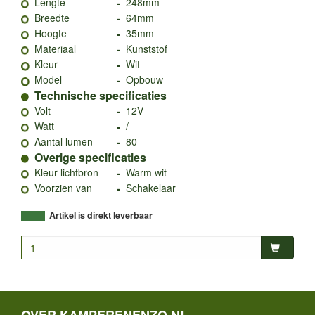
-
Lengte
248mm
-
Breedte
64mm
-
Hoogte
35mm
-
Materiaal
Kunststof
-
Kleur
Wit
-
Model
Opbouw
Technische specificaties
-
Volt
12V
-
Watt
/
-
Aantal lumen
80
Overige specificaties
-
Kleur lichtbron
Warm wit
-
Voorzien van
Schakelaar
Artikel is direkt leverbaar
OVER KAMPERENENZO.NL