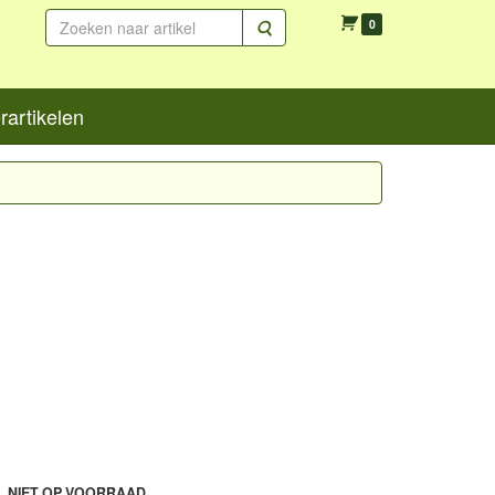
Zoeken
0
artikelen
L NIET OP VOORRAAD