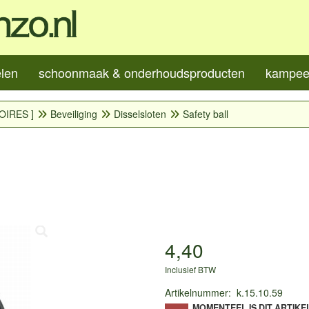
elen
schoonmaak & onderhoudsproducten
kampeer
OIRES ]
Beveiliging
Disselsloten
Safety ball
4,40
Inclusief BTW
Artikelnummer
:
k.15.10.59
MOMENTEEL IS DIT ARTIKE