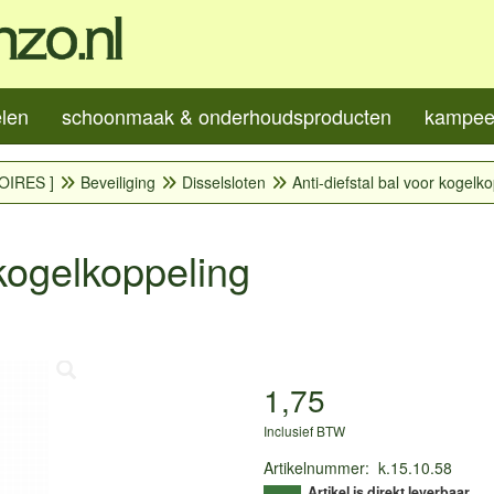
elen
schoonmaak & onderhoudsproducten
kampeer
OIRES ]
Beveiliging
Disselsloten
Anti-diefstal bal voor kogelk
 kogelkoppeling
1,75
Inclusief BTW
Artikelnummer
:
k.15.10.58
Artikel is direkt leverbaar