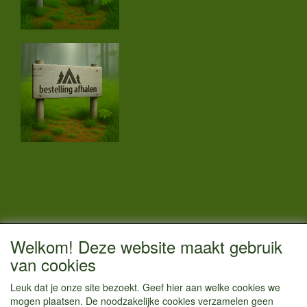
CONTACTGEGEVENS
Welkom! Deze website maakt gebruik
Vestigingsadres:
van cookies
Kamperenenzo.nl
Leuk dat je onze site bezoekt. Geef hier aan welke cookies we
Hoofdweg 36
mogen plaatsen. De noodzakelijke cookies verzamelen geen
1433 JW Kudelstaart