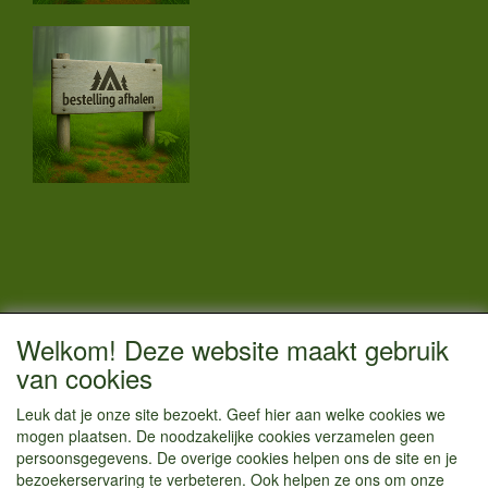
CONTACTGEGEVENS
Welkom! Deze website maakt gebruik
Vestigingsadres:
van cookies
Kamperenenzo.nl
Leuk dat je onze site bezoekt. Geef hier aan welke cookies we
Hoofdweg 36
mogen plaatsen. De noodzakelijke cookies verzamelen geen
1433 JW Kudelstaart
persoonsgegevens. De overige cookies helpen ons de site en je
bezoekerservaring te verbeteren. Ook helpen ze ons om onze
info@kamperenenzo.nl