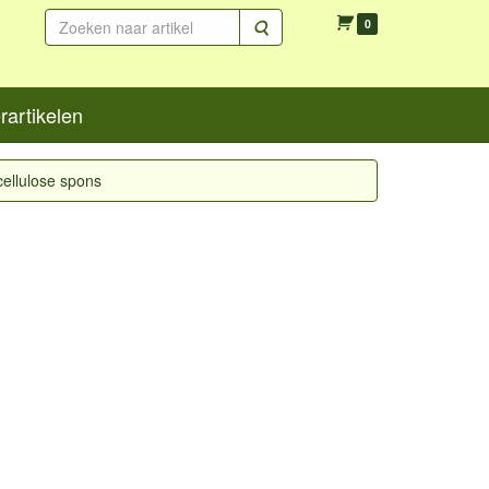
Zoeken
0
artikelen
cellulose spons