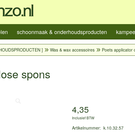
elen
schoonmaak & onderhoudsproducten
kampeer
HOUDSPRODUCTEN ]
Was & wax accessoires
Poets applicator 
ulose spons
4,35
Inclusief BTW
Artikelnummer
:
k.10.32.57