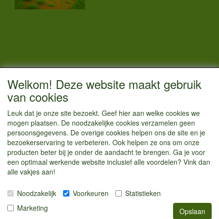
CONTACTGEGEVENS
Welkom! Deze website maakt gebruik
Vestigingsadres:
van cookies
Kamperenenzo.nl
Leuk dat je onze site bezoekt. Geef hier aan welke cookies we
Einsteinstraat 52
mogen plaatsen. De noodzakelijke cookies verzamelen geen
1433 BG Kudelstaart
persoonsgegevens. De overige cookies helpen ons de site en je
bezoekerservaring te verbeteren. Ook helpen ze ons om onze
info@kamperenenzo.nl
producten beter bij je onder de aandacht te brengen. Ga je voor
Tel : 06 125 82 112
een optimaal werkende website inclusief alle voordelen? Vink dan
alle vakjes aan!
Handelend onder
Caravanstalling Westwijk
Noodzakelijk
Voorkeuren
Statistieken
KvK nummer : 70477329
Marketing
Opslaan