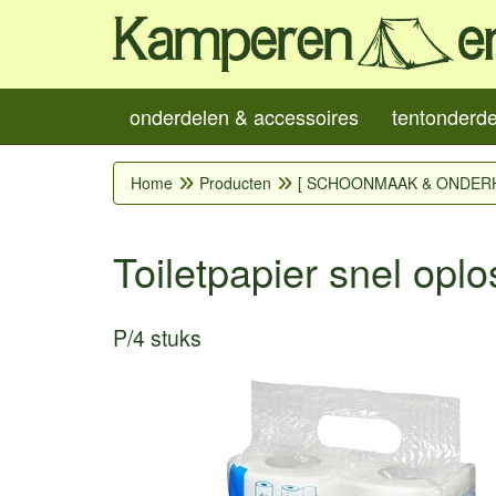
onderdelen & accessoires
tentonderd
Home
Producten
[ SCHOONMAAK & ONDER
Toiletpapier snel opl
P/4 stuks