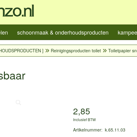
elen
schoonmaak & onderhoudsproducten
kampeer
HOUDSPRODUCTEN ]
Reinigingsproducten toilet
Toiletpapier s
osbaar
2,85
Inclusief BTW
Artikelnummer
:
k.65.11.03