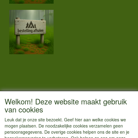
CONTACTGEGEVENS
Welkom! Deze website maakt gebruik
Vestigingsadres:
van cookies
Kamperenenzo.nl
Leuk dat je onze site bezoekt. Geef hier aan welke cookies we
Hoofdweg 36
mogen plaatsen. De noodzakelijke cookies verzamelen geen
1433 JW Kudelstaart
persoonsgegevens. De overige cookies helpen ons de site en je