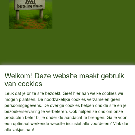
CONTACTGEGEVENS
Welkom! Deze website maakt gebruik
Vestigingsadres:
van cookies
Kamperenenzo.nl
Leuk dat je onze site bezoekt. Geef hier aan welke cookies we
Hoofdweg 36
mogen plaatsen. De noodzakelijke cookies verzamelen geen
1433 JW Kudelstaart
persoonsgegevens. De overige cookies helpen ons de site en je
bezoekerservaring te verbeteren. Ook helpen ze ons om onze
info@kamperenenzo.nl
producten beter bij je onder de aandacht te brengen. Ga je voor
Tel : 06 125 82 112
een optimaal werkende website inclusief alle voordelen? Vink dan
alle vakjes aan!
Handelend onder