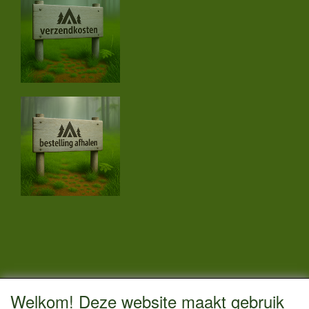
CONTACTGEGEVENS
Welkom! Deze website maakt gebruik
Vestigingsadres: