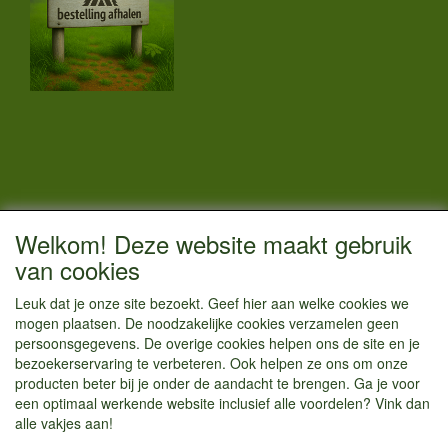
CONTACTGEGEVENS
Welkom! Deze website maakt gebruik
Vestigingsadres:
van cookies
Kamperenenzo.nl
Leuk dat je onze site bezoekt. Geef hier aan welke cookies we
Hoofdweg 36
mogen plaatsen. De noodzakelijke cookies verzamelen geen
1433 JW Kudelstaart
persoonsgegevens. De overige cookies helpen ons de site en je
bezoekerservaring te verbeteren. Ook helpen ze ons om onze
info@kamperenenzo.nl
producten beter bij je onder de aandacht te brengen. Ga je voor
Tel : 06 125 82 112
een optimaal werkende website inclusief alle voordelen? Vink dan
alle vakjes aan!
Handelend onder