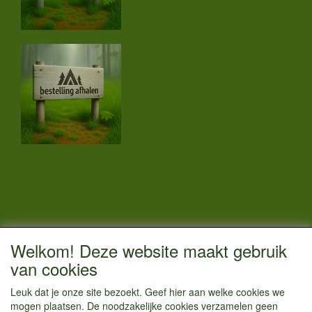
CONTACTGEGEVENS
Welkom! Deze website maakt gebruik
Vestigingsadres:
van cookies
Kamperenenzo.nl
Leuk dat je onze site bezoekt. Geef hier aan welke cookies we
Hoofdweg 36
mogen plaatsen. De noodzakelijke cookies verzamelen geen
1433 JW Kudelstaart