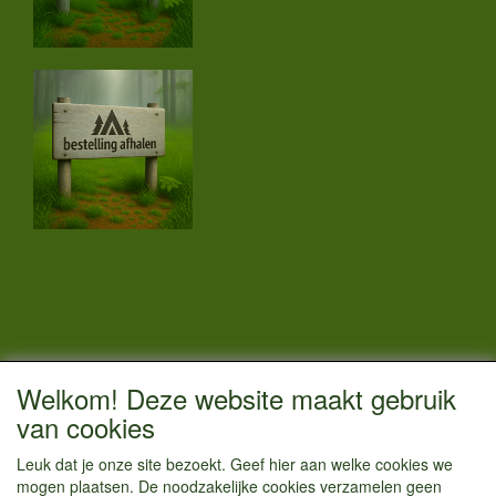
CONTACTGEGEVENS
Welkom! Deze website maakt gebruik
Vestigingsadres:
van cookies
Kamperenenzo.nl
Leuk dat je onze site bezoekt. Geef hier aan welke cookies we
Hoofdweg 36
mogen plaatsen. De noodzakelijke cookies verzamelen geen
1433 JW Kudelstaart