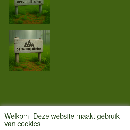
CONTACTGEGEVENS
Welkom! Deze website maakt gebruik
Vestigingsadres:
van cookies
Kamperenenzo.nl