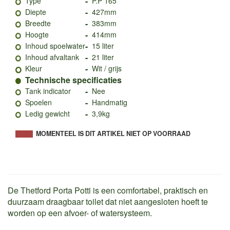
-
Type
P.P 165
-
Diepte
427mm
-
Breedte
383mm
-
Hoogte
414mm
-
Inhoud spoelwater
15 liter
-
Inhoud afvaltank
21 liter
-
Kleur
Wit / grijs
Technische specificaties
-
Tank indicator
Nee
-
Spoelen
Handmatig
-
Ledig gewicht
3,9kg
MOMENTEEL IS DIT ARTIKEL NIET OP VOORRAAD
De Thetford Porta Potti is een comfortabel, praktisch en
duurzaam draagbaar toilet dat niet aangesloten hoeft te
worden op een afvoer- of watersysteem.