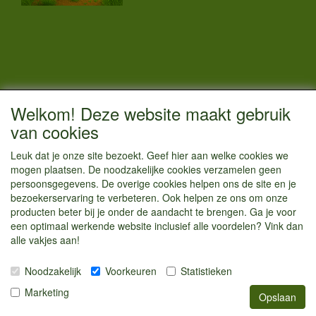
CONTACTGEGEVENS
Welkom! Deze website maakt gebruik
Vestigingsadres:
van cookies
Kamperenenzo.nl
Leuk dat je onze site bezoekt. Geef hier aan welke cookies we
Hoofdweg 36
mogen plaatsen. De noodzakelijke cookies verzamelen geen
1433 JW Kudelstaart
persoonsgegevens. De overige cookies helpen ons de site en je
bezoekerservaring te verbeteren. Ook helpen ze ons om onze
info@kamperenenzo.nl
producten beter bij je onder de aandacht te brengen. Ga je voor
Tel : 06 125 82 112
een optimaal werkende website inclusief alle voordelen? Vink dan
alle vakjes aan!
Handelend onder
Caravanstalling Westwijk
Noodzakelijk
Voorkeuren
Statistieken
KvK nummer : 70477329
Marketing
Opslaan