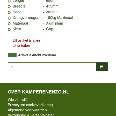
-
Lengte
650mm
-
Breedte
415mm
-
Hoogte
382mm
-
Draagvermogen
150kg Maximaal
-
Materiaal
Aluminium
-
Kleur
Grijs
Dit artikel is alleen
af te halen
Artikel is direkt leverbaar
OVER KAMPERENENZO.NL
Wie zijn wij?
Privacy-en cookieverklaring
Algemene voorwaarden
Verzending & verzendkosten