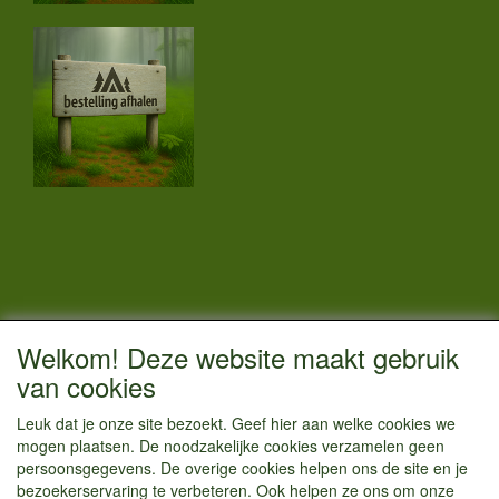
CONTACTGEGEVENS
Welkom! Deze website maakt gebruik
Vestigingsadres:
van cookies
Kamperenenzo.nl
Leuk dat je onze site bezoekt. Geef hier aan welke cookies we
Hoofdweg 36
mogen plaatsen. De noodzakelijke cookies verzamelen geen
1433 JW Kudelstaart
persoonsgegevens. De overige cookies helpen ons de site en je
bezoekerservaring te verbeteren. Ook helpen ze ons om onze
info@kamperenenzo.nl