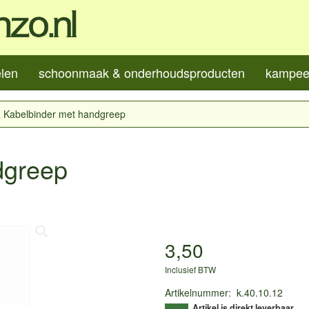
elen
schoonmaak & onderhoudsproducten
kampeer
Kabelbinder met handgreep
dgreep
3,50
Inclusief BTW
Artikelnummer
:
k.40.10.12
Artikel is direkt leverbaar