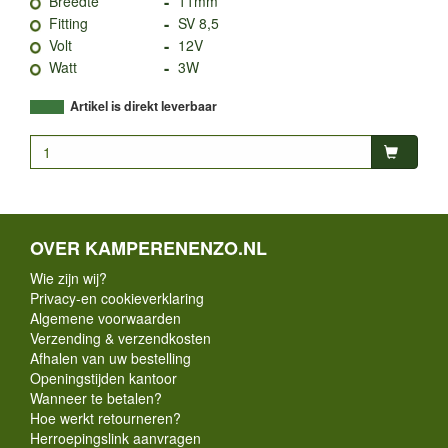
-
Breedte
11mm
-
Fitting
SV 8,5
-
Volt
12V
-
Watt
3W
Artikel is direkt leverbaar
OVER KAMPERENENZO.NL
Wie zijn wij?
Privacy-en cookieverklaring
Algemene voorwaarden
Verzending & verzendkosten
Afhalen van uw bestelling
Openingstijden kantoor
Wanneer te betalen?
Hoe werkt retourneren?
Herroepingslink aanvragen