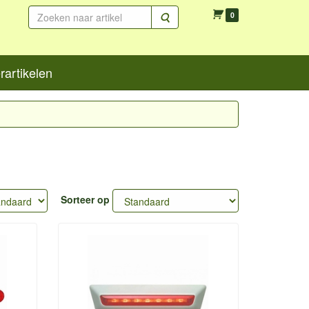
Zoeken
0
artikelen
Sorteer op