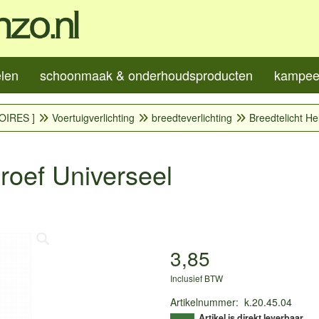
elen
schoonmaak & onderhoudsproducten
kampeer
OIRES ]
Voertuigverlichting
breedteverlichting
Breedtelicht He
hroef Universeel
3,85
Inclusief BTW
Artikelnummer
:
k.20.45.04
Artikel is direkt leverbaar