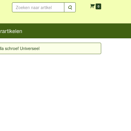
Zoeken
0
artikelen
lla schroef Universeel