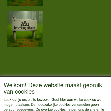
CONTACTGEGEVENS
Welkom! Deze website maakt gebruik
Vestigingsadres:
van cookies
Kamperenenzo.nl
Leuk dat je onze site bezoekt. Geef hier aan welke cookies we
Hoofdweg 36
mogen plaatsen. De noodzakelijke cookies verzamelen geen
1433 JW Kudelstaart
persoonsgegevens. De overige cookies helpen ons de site en je