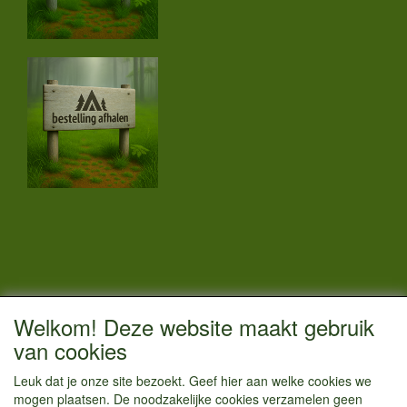
CONTACTGEGEVENS
Welkom! Deze website maakt gebruik
Vestigingsadres:
van cookies
Kamperenenzo.nl
Leuk dat je onze site bezoekt. Geef hier aan welke cookies we
Hoofdweg 36
mogen plaatsen. De noodzakelijke cookies verzamelen geen
1433 JW Kudelstaart