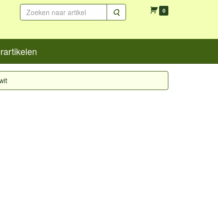
Zoeken
0
artikelen
wit