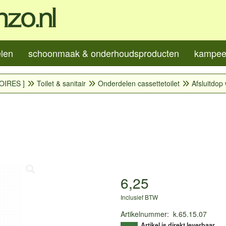
elen
schoonmaak & onderhoudsproducten
kampeer
OIRES ]
Toilet & sanitair
Onderdelen cassettetoilet
Afsluitdop 
6,25
Inclusief BTW
Artikelnummer
:
k.65.15.07
Artikel is direkt leverbaar